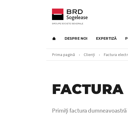
DESPRE NOI
EXPERTIZĂ
P
Prima pagină
›
Clienți
›
Factura elect
FACTURA
Primiți factura dumneavoastră î