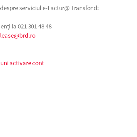
 despre serviciul e-Factur@ Transfond:
ienți la 021 301 48 48
elease@brd.ro
iuni activare cont