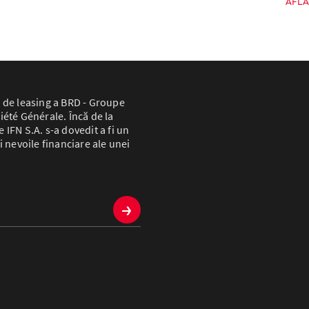
AFLĂ
 de leasing a BRD - Groupe
iété Générale. Încă de la
IFN S.A. s-a dovedit a fi un
i nevoile financiare ale unei
→