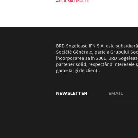
AFLĂ MAI MULTE
BRD Sogelease IFN S.A. este subsidiară
Société Générale, parte a Grupului Soc
încorporarea sa în 2001, BRD Sogelease 
partener solid, respectând interesele ș
game largi de clienți.
NEWSLETTER