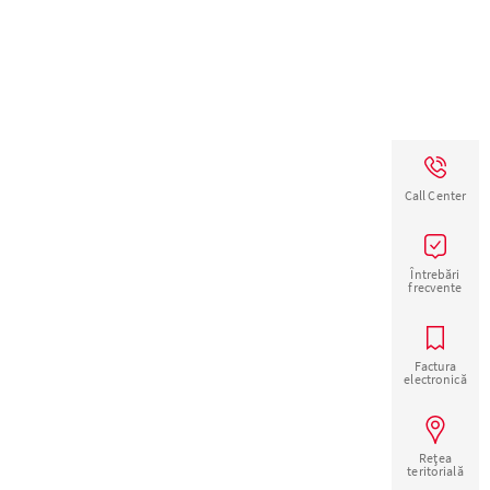
Call Center
Întrebări
frecvente
Factura
electronică
Rețea
teritorială