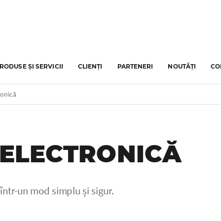
RODUSE ȘI SERVICII
CLIENȚI
PARTENERI
NOUTĂȚI
CO
ronică
 ELECTRONICĂ
ntr-un mod simplu și sigur.