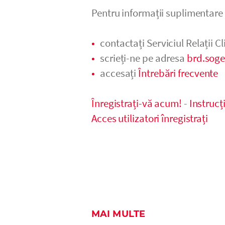
Pentru informații suplimentare
contactați Serviciul Relații Cl
scrieți-ne pe adresa
brd.sog
accesați
Întrebări frecvente
Înregistrați-vă acum!
-
Instrucț
Acces utilizatori înregistrați
MAI MULTE