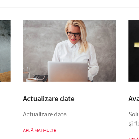
Actualizare date
Ava
Actualizare date.
Solu
și f
AFLĂ MAI MULTE