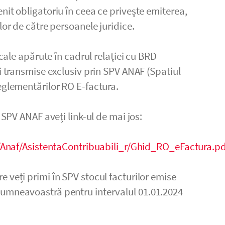
nit obligatoriu în ceea ce privește emiterea,
lor de către persoanele juridice.
scale apărute în cadrul relației cu BRD
i transmise exclusiv prin SPV ANAF (Spatiul
eglementărilor RO E-factura.
a SPV ANAF aveți link-ul de mai jos:
10/Anaf/AsistentaContribuabili_r/Ghid_RO_eFactura.pd
 veți primi în SPV stocul facturilor emise
dumneavoastră pentru intervalul 01.01.2024