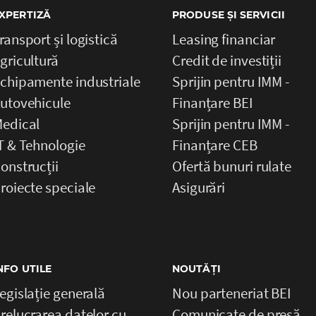
XPERTIZĂ
PRODUSE ȘI SERVICII
ransport și logistică
Leasing financiar
gricultură
Credit de investiții
chipamente industriale
Sprijin pentru IMM -
utovehicule
Finanțare BEI
edical
Sprijin pentru IMM -
T & Tehnologie
Finanțare CEB
onstrucții
Ofertă bunuri rulate
roiecte speciale
Asigurări
NFO UTILE
NOUTĂȚI
egislație generală
Nou parteneriat BEI
relucrarea datelor cu
Comunicate de presă