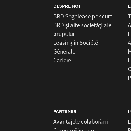
DESPRE NOI
E
BRD Sogelease pe scurt
T
BRD și alte societăți ale
A
grupului
E
Leasing în Société
A
Générale
M
Cariere
I
C
P
PARTENERI
I
Avantajele colaborării
L
Campanii în curs
P