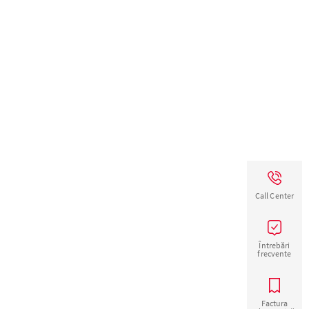
Call Center
Întrebări
frecvente
Factura