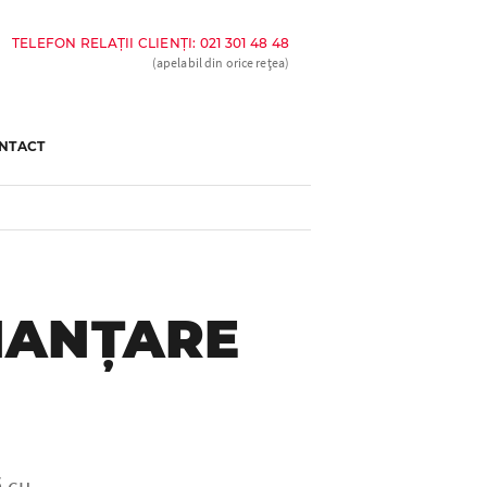
TELEFON RELAȚII CLIENȚI: 021 301 48 48
(apelabil din orice rețea)
NTACT
INANȚARE
ă cu