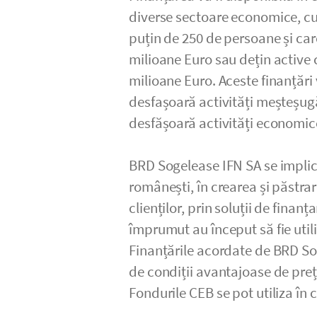
diverse sectoare economice, cu
puțin de 250 de persoane și car
milioane Euro sau dețin active
milioane Euro. Aceste finanțări
desfașoară activități meșteșugă
desfășoară activități economic
BRD Sogelease IFN SA se implic
românești, în crearea și păstrar
clienților, prin soluții de finan
împrumut au început să fie util
Finanțările acordate de BRD Sog
de condiții avantajoase de preț 
Fondurile CEB se pot utiliza în 