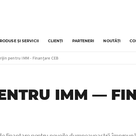
RODUSE ȘI SERVICII
CLIENȚI
PARTENERI
NOUTĂȚI
CO
ijin pentru IMM - Finanțare CEB
PENTRU IMM — F
 de finanțare pentru nevoile dumneavoastră împreun