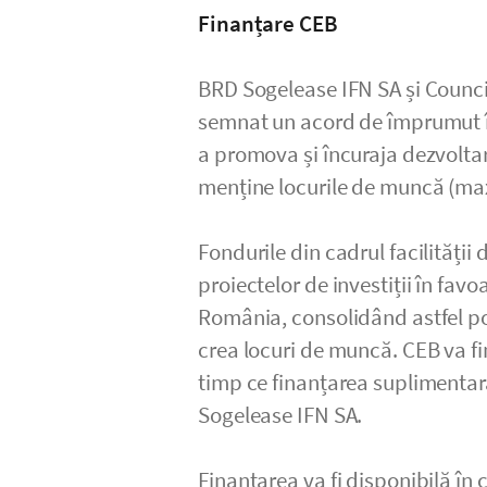
Finanțare CEB
BRD Sogelease IFN SA și Counc
semnat un acord de împrumut în
a promova și încuraja dezvolta
menține locurile de muncă (max
Fondurile din cadrul facilității d
proiectelor de investiții în favoa
România, consolidând astfel poz
crea locuri de muncă. CEB va fi
timp ce finanțarea suplimentară
Sogelease IFN SA.
Finanțarea va fi disponibilă în c