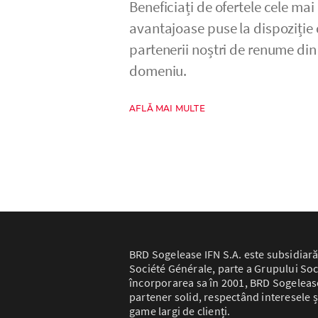
Beneficiați de ofertele cele mai
avantajoase puse la dispoziție
partenerii noștri de renume din
domeniu.
AFLĂ MAI MULTE
BRD Sogelease IFN S.A. este subsidiară
Société Générale, parte a Grupului Soc
încorporarea sa în 2001, BRD Sogelease 
partener solid, respectând interesele ș
game largi de clienți.