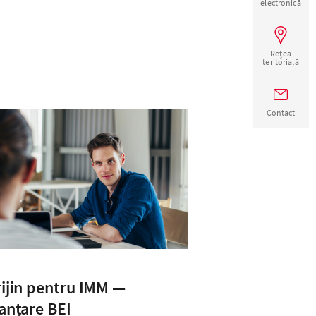
electronică
Rețea
teritorială
Contact
ijin pentru IMM —
anțare BEI