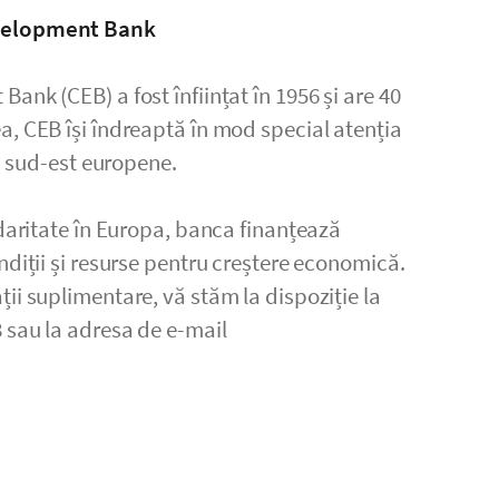
evelopment Bank
ank (CEB) a fost înființat în 1956 și are 40
a, CEB își îndreaptă în mod special atenția
și sud-est europene.
idaritate în Europa, banca finanțează
ndiții și resurse pentru creștere economică.
ii suplimentare, vă stăm la dispoziție la
 sau la adresa de e-mail