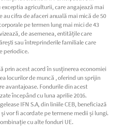
 exceptia agriculturii, care angajează mai
e au cifra de afaceri anuală mai mică de 50
 corporale pe termen lung mai mici de 43
 vizează, de asemenea, entitățile care
rești sau întreprinderile familiale care
e periodice.
ă prin acest acord în susținerea economiei
ea locurilor de muncă , oferind un sprijin
țare avantajoase. Fondurile din acest
izate începând cu luna aprilie 2016.
elease IFN S.A, din liniile CEB, beneficiază
și vor fi acordate pe termene medii și lungi.
combinație cu alte fonduri UE.