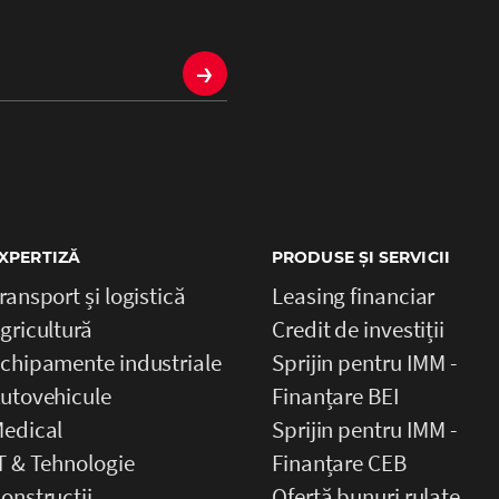
→
XPERTIZĂ
PRODUSE ȘI SERVICII
ransport și logistică
Leasing financiar
gricultură
Credit de investiții
chipamente industriale
Sprijin pentru IMM -
utovehicule
Finanțare BEI
edical
Sprijin pentru IMM -
T & Tehnologie
Finanțare CEB
onstrucții
Ofertă bunuri rulate