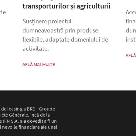
transporturilor și agriculturii
 de
Acc
Susținem proiectul
fin
dumneavoastră prin produse
dum
flexibile, adaptate domeniului de
inst
activitate.
AFLĂ
AFLĂ MAI MULTE
 de leasing a BRD - Groupe
iété Générale. Încă de la
IFN S.A. s-a dovedit a fi un
i nevoile financiare ale unei