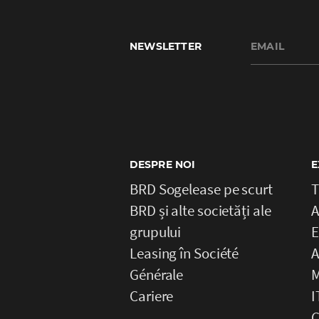
NEWSLETTER
DESPRE NOI
E
BRD Sogelease pe scurt
T
BRD și alte societăți ale
A
grupului
E
Leasing în Société
A
Générale
M
Cariere
I
C