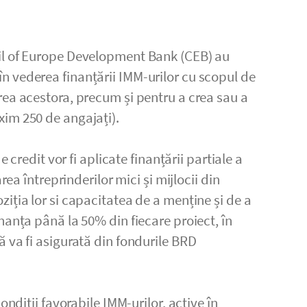
il of Europe Development Bank (CEB) au
 vederea finanțării IMM-urilor cu scopul de
rea acestora, precum și pentru a crea sau a
im 250 de angajați).
e credit vor fi aplicate finanțării partiale a
rea întreprinderilor mici și mijlocii din
iția lor si capacitatea de a menține și de a
nanța până la 50% din fiecare proiect, în
 va fi asigurată din fondurile BRD
ondiții favorabile IMM-urilor, active în