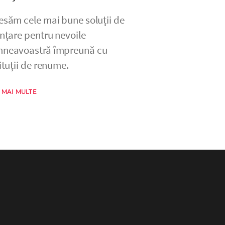
esăm cele mai bune soluții de
anțare pentru nevoile
neavoastră împreună cu
ituții de renume.
 MAI MULTE