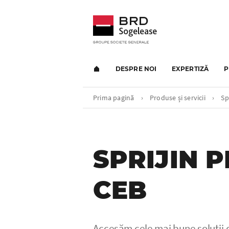
DESPRE NOI
EXPERTIZĂ
P
Prima pagină
›
Produse și servicii
›
Spr
SPRIJIN 
CEB
Accesăm cele mai bune soluții