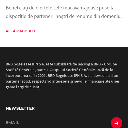
Beneficiați de ofertele cele mai avantajoase puse la
dispoziție de partenerii noștri de renume din domeniu.
AFLĂ MAI MULTE
BRD Sogelease IFN S.A. este subsidiară de leasing a BRD - Groupe
Société Générale, parte a Grupului Société Générale. Încă de la
încorporarea sa în 2001, BRD Sogelease IFN S.A. s-a dovedit a fi un
partener solid, respectând interesele și nevoile financiare ale unei
game largi de clienți.
NEWSLETTER
→