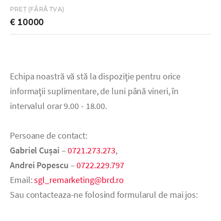
PREȚ (FĂRĂ TVA)
€ 10000
Echipa noastră vă stă la dispoziţie pentru orice
informaţii suplimentare, de luni până vineri, în
intervalul orar 9.00 - 18.00.
Persoane de contact:
Gabriel Cușai
–
0721.273.273
,
Andrei Popescu
–
0722.229.797
Email:
sgl_remarketing@brd.ro
Sau contacteaza-ne folosind formularul de mai jos: