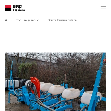
›
Produse și servicii
›
Ofertă bunuri rulate