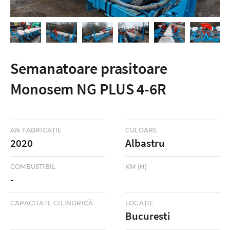
Semanatoare prasitoare
Monosem NG PLUS 4-6R
AN FABRICAȚIE
CULOARE
2020
Albastru
COMBUSTIBIL
KM (H)
-
CAPACITATE CILINDRICĂ
LOCAŢIE
Bucuresti