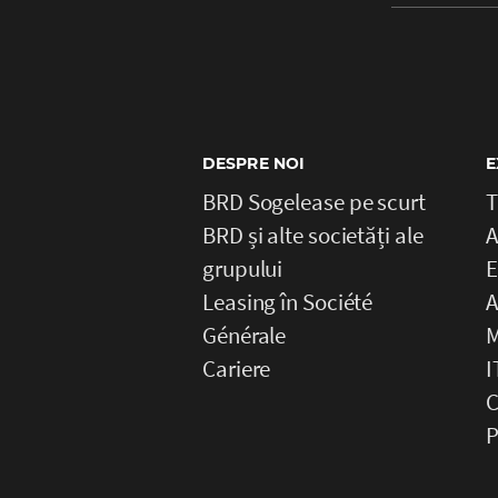
DESPRE NOI
E
BRD Sogelease pe scurt
T
BRD și alte societăți ale
A
grupului
E
Leasing în Société
A
Générale
M
Cariere
I
C
P