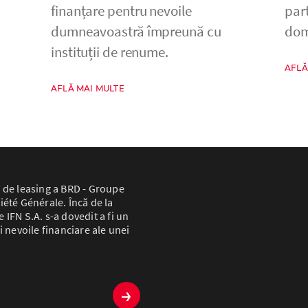
finanțare pentru nevoile
par
dumneavoastră împreună cu
dom
instituții de renume.
AFLĂ
AFLĂ MAI MULTE
 de leasing a BRD - Groupe
iété Générale. Încă de la
IFN S.A. s-a dovedit a fi un
i nevoile financiare ale unei
→