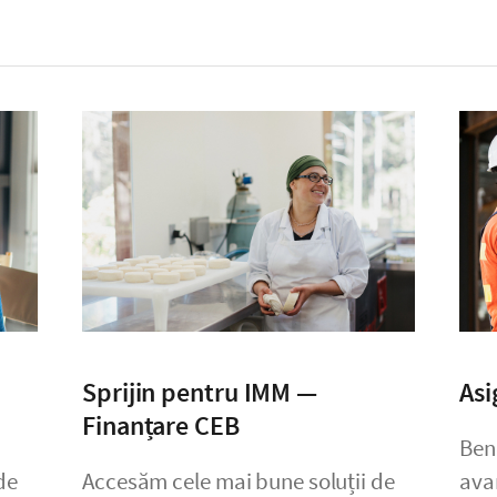
Sprijin pentru IMM —
Asi
Finanțare CEB
Bene
de
Accesăm cele mai bune soluții de
ava