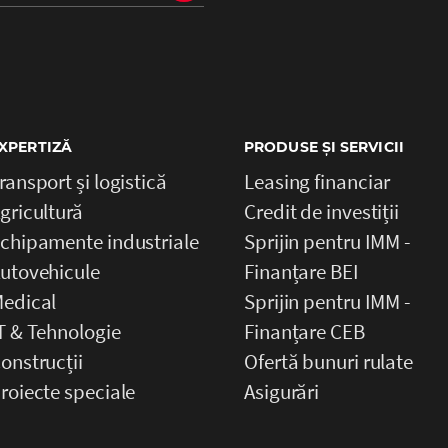
XPERTIZĂ
PRODUSE ȘI SERVICII
ransport și logistică
Leasing financiar
gricultură
Credit de investiții
chipamente industriale
Sprijin pentru IMM -
utovehicule
Finanțare BEI
edical
Sprijin pentru IMM -
T & Tehnologie
Finanțare CEB
onstrucții
Ofertă bunuri rulate
roiecte speciale
Asigurări