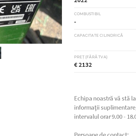
COMBUSTIBIL
-
CAPACITATE CILINDRICĂ
PREȚ (FĂRĂ TVA)
€ 2132
Echipa noastră vă stă la
informaţii suplimentare,
intervalul orar 9.00 - 18.
Persoane de contact: