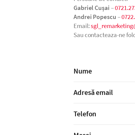
Gabriel Cușai
–
0721.27
Andrei Popescu
–
0722
Email:
sgl_remarketing
Sau contacteaza-ne folo