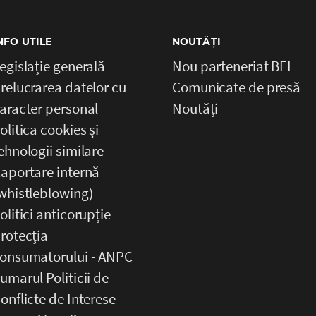
NFO UTILE
NOUTĂȚI
egislație generală
Nou parteneriat BEI
relucrarea datelor cu
Comunicate de presă
aracter personal
Noutăți
olitica cookies și
ehnologii similare
aportare internă
whistleblowing)
olitici anticorupție
rotecția
onsumatorului - ANPC
umarul Politicii de
onflicte de Interese