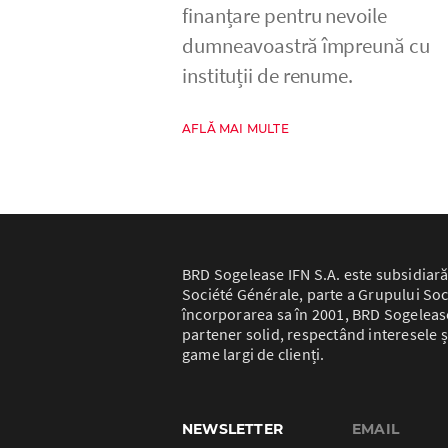
finanțare pentru nevoile
dumneavoastră împreună cu
instituții de renume.
AFLĂ MAI MULTE
BRD Sogelease IFN S.A. este subsidiară
Société Générale, parte a Grupului Soc
încorporarea sa în 2001, BRD Sogelease 
partener solid, respectând interesele ș
game largi de clienți.
NEWSLETTER