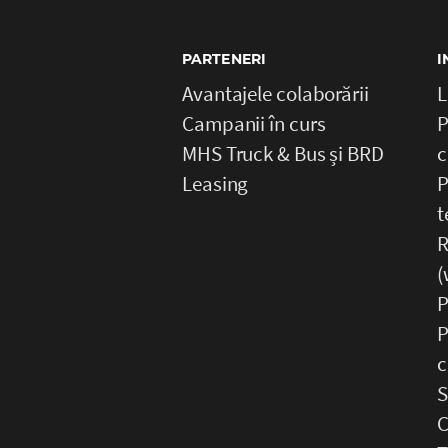
PARTENERI
I
Avantajele colaborării
L
Campanii în curs
P
MHS Truck & Bus și BRD
c
Leasing
P
t
R
(
P
P
c
S
C