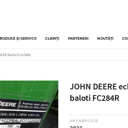
RODUSE ȘI SERVICII
CLIENȚI
PARTENERI
NOUTĂȚI
CO
ertă bunuri rulate
JOHN DEERE ec
baloti FC284R
AN FABRICAȚIE
2022