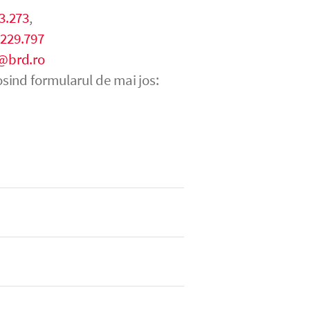
3.273
,
.229.797
@brd.ro
sind formularul de mai jos: