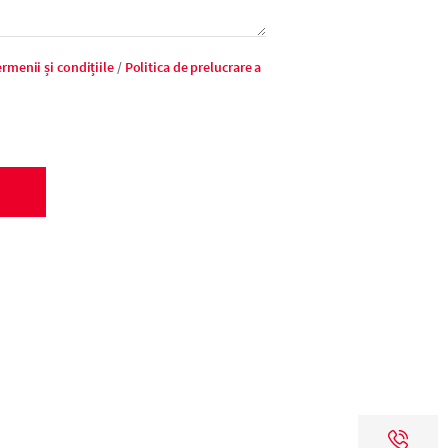
rmenii și condițiile
/
Politica de prelucrare a