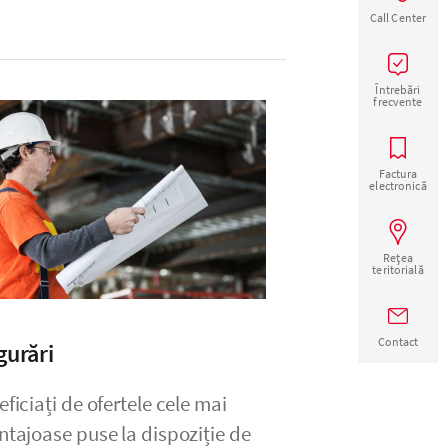
Call Center
Întrebări
frecvente
Factura
electronică
Rețea
teritorială
Contact
gurări
ficiați de ofertele cele mai
ntajoase puse la dispoziție de