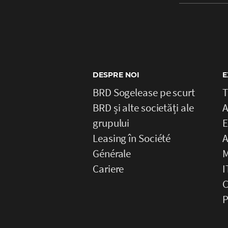
DESPRE NOI
E
BRD Sogelease pe scurt
T
BRD și alte societăți ale
A
grupului
E
Leasing în Société
A
Générale
M
Cariere
I
C
P