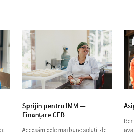
Sprijin pentru IMM —
Asi
Finanțare CEB
Bene
de
Accesăm cele mai bune soluții de
ava