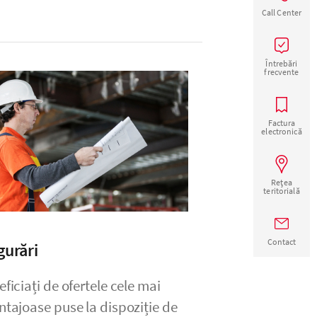
Call Center
Întrebări
frecvente
Factura
electronică
Rețea
teritorială
Contact
gurări
ficiați de ofertele cele mai
ntajoase puse la dispoziție de