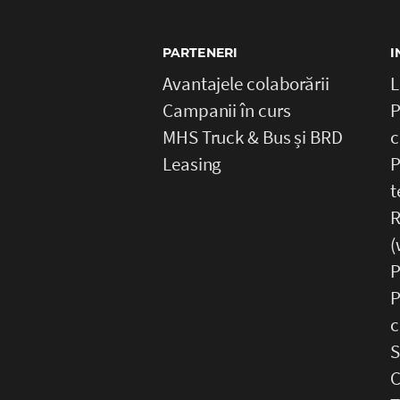
PARTENERI
I
Avantajele colaborării
L
Campanii în curs
P
MHS Truck & Bus și BRD
c
Leasing
P
t
R
(
P
P
c
S
C