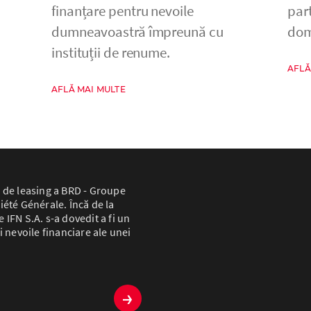
finanțare pentru nevoile
par
dumneavoastră împreună cu
dom
instituții de renume.
AFLĂ
AFLĂ MAI MULTE
 de leasing a BRD - Groupe
iété Générale. Încă de la
IFN S.A. s-a dovedit a fi un
i nevoile financiare ale unei
→