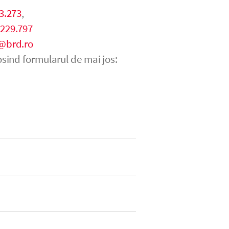
3.273
,
.229.797
@brd.ro
sind formularul de mai jos: