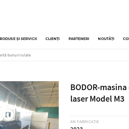
RODUSE ȘI SERVICII
CLIENȚI
PARTENERI
NOUTĂȚI
CO
ertă bunuri rulate
BODOR-masina d
laser Model M3
AN FABRICAȚIE
2023