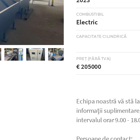
COMBUSTIBIL
Electric
CAPACITATE CILINDRICĂ
PREȚ (FĂRĂ TVA)
€ 205000
Echipa noastră vă stă la
informaţii suplimentare,
intervalul orar 9.00 - 18.
Persoane de contact: