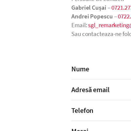
Gabriel Cușai
–
0721.27
Andrei Popescu
–
0722
Email:
sgl_remarketing
Sau contacteaza-ne folo