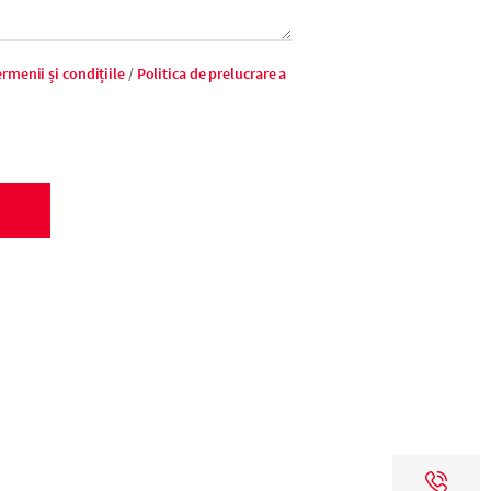
rmenii și condițiile
/
Politica de prelucrare a