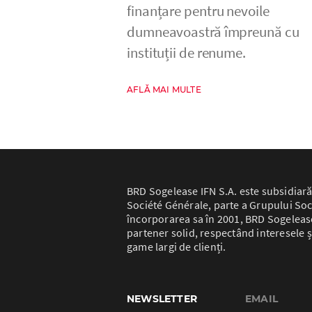
finanțare pentru nevoile
dumneavoastră împreună cu
instituții de renume.
AFLĂ MAI MULTE
BRD Sogelease IFN S.A. este subsidiară
Société Générale, parte a Grupului Soc
încorporarea sa în 2001, BRD Sogelease 
partener solid, respectând interesele ș
game largi de clienți.
NEWSLETTER