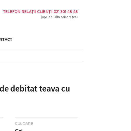
TELEFON RELAȚII CLIENȚI: 021 301 48 48
(apelabil din orice rețea)
NTACT
e debitat teava cu
CULOARE
Gri