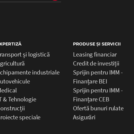
XPERTIZĂ
PRODUSE ȘI SERVICII
ransport și logistică
Leasing financiar
gricultură
Credit de investiții
chipamente industriale
Sprijin pentru IMM -
utovehicule
Finanțare BEI
edical
Sprijin pentru IMM -
T & Tehnologie
Finanțare CEB
onstrucții
Ofertă bunuri rulate
roiecte speciale
Asigurări