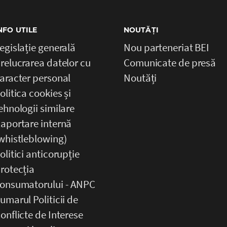
NFO UTILE
NOUTĂȚI
egislație generală
Nou parteneriat BEI
relucrarea datelor cu
Comunicate de presă
aracter personal
Noutăți
olitica cookies și
ehnologii similare
aportare internă
whistleblowing)
olitici anticorupție
rotecția
onsumatorului - ANPC
umarul Politicii de
onflicte de Interese